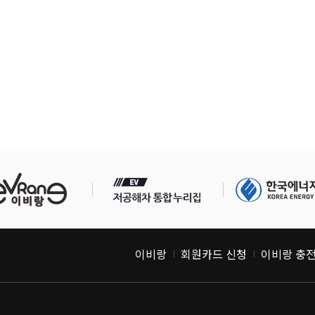
이비랑
회원카드 신청
이비랑 충전